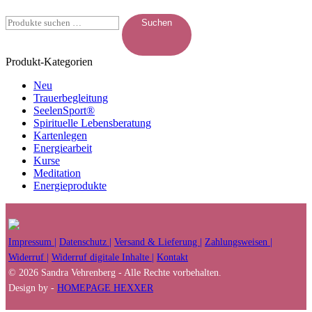
Suchen
Suchen
nach:
Produkt-Kategorien
Neu
Trauerbegleitung
SeelenSport®
Spirituelle Lebensberatung
Kartenlegen
Energiearbeit
Kurse
Meditation
Energieprodukte
Impressum |
Datenschutz |
Versand & Lieferung |
Zahlungsweisen |
Widerruf |
Widerruf digitale Inhalte |
Kontakt
© 2026 Sandra Vehrenberg - Alle Rechte vorbehalten.
Design by -
HOMEPAGE HEXXER