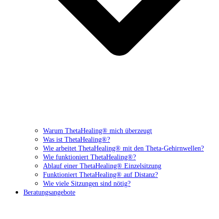
Warum ThetaHealing® mich überzeugt
Was ist ThetaHealing®?
Wie arbeitet ThetaHealing® mit den Theta-Gehirnwellen?
Wie funktioniert ThetaHealing®?
Ablauf einer ThetaHealing® Einzelsitzung
Funktioniert ThetaHealing® auf Distanz?
Wie viele Sitzungen sind nötig?
Beratungsangebote